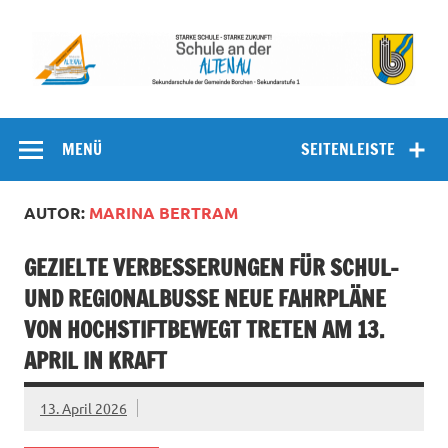
Zum
Inhalt
springen
Schule an
Sekundarschule der Gemeinde Borchen – Sekundarstufe I
der Altenau
MENÜ
SEITENLEISTE
AUTOR:
MARINA BERTRAM
GEZIELTE VERBESSERUNGEN FÜR SCHUL-
UND REGIONALBUSSE NEUE FAHRPLÄNE
VON HOCHSTIFTBEWEGT TRETEN AM 13.
APRIL IN KRAFT
13. April 2026