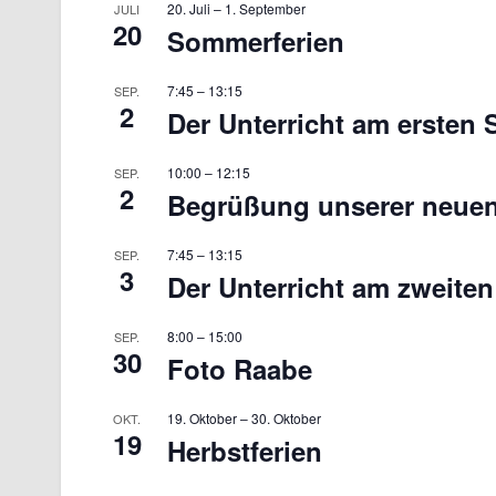
20. Juli
–
1. September
JULI
20
Sommerferien
7:45
–
13:15
SEP.
2
Der Unterricht am ersten
10:00
–
12:15
SEP.
2
Begrüßung unserer neuen 
7:45
–
13:15
SEP.
3
Der Unterricht am zweite
8:00
–
15:00
SEP.
30
Foto Raabe
19. Oktober
–
30. Oktober
OKT.
19
Herbstferien