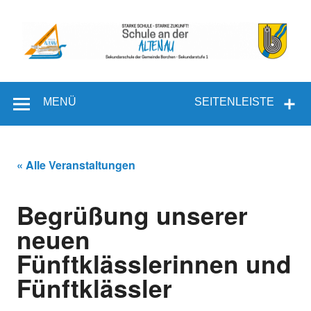
Zum
Inhalt
springen
Schule an
Sekundarschule der Gemeinde Borchen – Sekundarstufe I
der Altenau
MENÜ
SEITENLEISTE
« Alle Veranstaltungen
Begrüßung unserer
neuen
Fünftklässlerinnen und
Fünftklässler