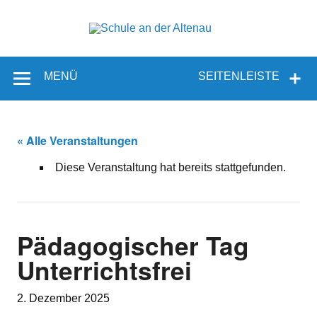
Zum
Inhalt
springen
Schul
Sekundarschule der Gemeinde Borchen – Sekundarstufe I
an de
MENÜ
SEITENLEISTE
Altena
« Alle Veranstaltungen
Diese Veranstaltung hat bereits stattgefunden.
Pädagogischer Tag
Unterrichtsfrei
2. Dezember 2025