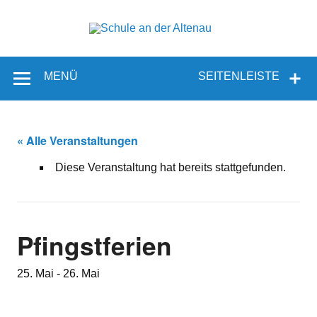
Zum
Inhalt
springen
Schul
Sekundarschule der Gemeinde Borchen – Sekundarstufe I
an de
MENÜ
SEITENLEISTE
Altena
« Alle Veranstaltungen
Diese Veranstaltung hat bereits stattgefunden.
Pfingstferien
25. Mai
-
26. Mai