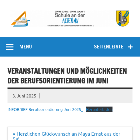
Zum
Inhalt
springen
Schule an
Sekundarschule der Gemeinde Borchen – Sekundarstufe I
der Altenau
MENÜ
SEITENLEISTE
VERANSTALTUNGEN UND MÖGLICHKEITEN
DER BERUFSORIENTIERUNG IM JUNI
3. Juni 2025
INFOBRIEF Berufsorientierung Juni 2025_
Herunterladen
Beitragsnavigation
« Herzlichen Glückwunsch an Maya Ernst aus der
9a!