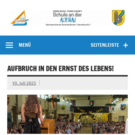
Zum
Inhalt
springen
Schule an
Sekundarschule der Gemeinde Borchen – Sekundarstufe I
der Altenau
MENÜ
SEITENLEISTE
AUFBRUCH IN DEN ERNST DES LEBENS!
10. Juli 2025