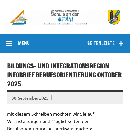
Zum
Inhalt
springen
Schule an
Sekundarschule der Gemeinde Borchen – Sekundarstufe I
der Altenau
MENÜ
SEITENLEISTE
BILDUNGS- UND INTEGRATIONSREGION
INFOBRIEF BERUFSORIENTIERUNG OKTOBER
2025
30. September 2025
mit diesem Schreiben möchten wir Sie auf
Veranstaltungen und Möglichkeiten der
Berufsorientierung aufmerksam machen: