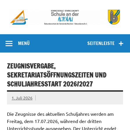
Zum
Inhalt
springen
Schule an
Sekundarschule der Gemeinde Borchen – Sekundarstufe I
der Altenau
MENÜ
SEITENLEISTE
ZEUGNISVERGABE,
SEKRETARIATSÖFFNUNGSZEITEN UND
SCHULJAHRESSTART 2026/2027
1. Juli 2026
Die Zeugnisse des aktuellen Schuljahres werden am
Freitag, dem 17.07.2026, während der dritten
Unterrichtsstunde ausgegeben. Der Unterricht endet