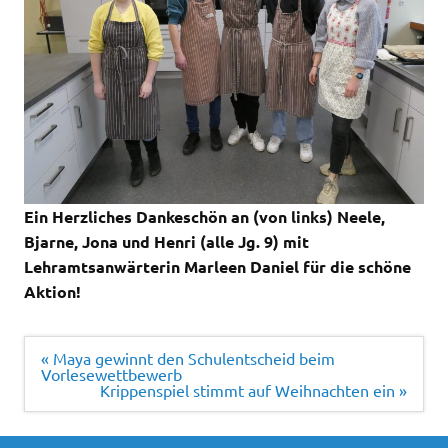
Ein Herzliches Dankeschön an (von links) Neele,
Bjarne, Jona und Henri (alle Jg. 9) mit
Lehramtsanwärterin Marleen Daniel für die schöne
Aktion!
Beitragsnavigation
« Maya gewinnt den Schulentscheid beim
Vorlesewettbewerb
Krippenspiel stimmt auf Weihnachten ein »