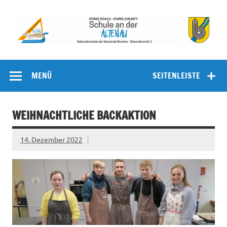
Zum
Inhalt
springen
Schule an
Sekundarschule der Gemeinde Borchen – Sekundarstufe I
der Altenau
MENÜ
SEITENLEISTE
WEIHNACHTLICHE BACKAKTION
14. Dezember 2022