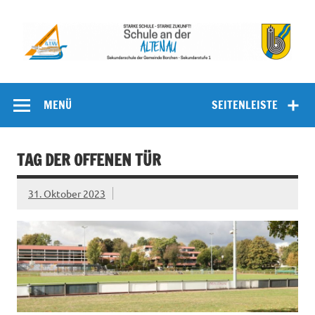
Zum
Inhalt
springen
Schule an
Sekundarschule der Gemeinde Borchen – Sekundarstufe I
der Altenau
MENÜ
SEITENLEISTE
TAG DER OFFENEN TÜR
31. Oktober 2023